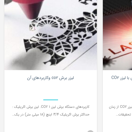
0
0
یزر CO2
لیزر برش co2 وکاربردهای آن
فایبرینگ و برش محصولات غیر فلزی با لیزر CO2 از زمان
کاربردهای دستگاه برش لیزر CO2 1. لیزر برش اکریلیک :
حداکثر برش اکریلیک 3/4 اینچ (18 میلی متر) در یک…