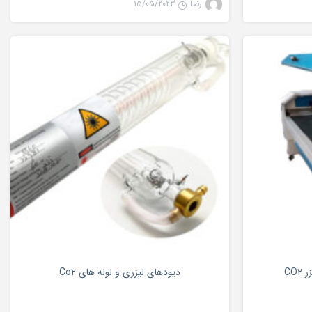
رضا
15/05/2023
لیزر co2
دانستنی های لیزر
0
0
CO
دیودهای لیزری و لوله های Co2