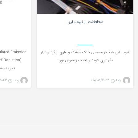
0
محافظت از تیوب لیزر
تیوب لیزر باید در محیطی خنک، خشک و عاری از گرد و غبار
ulated Emission
نگهداری شوند و نباید در معرض نور…
تحریک شده
رضا
05/05/2023
رضا
2023