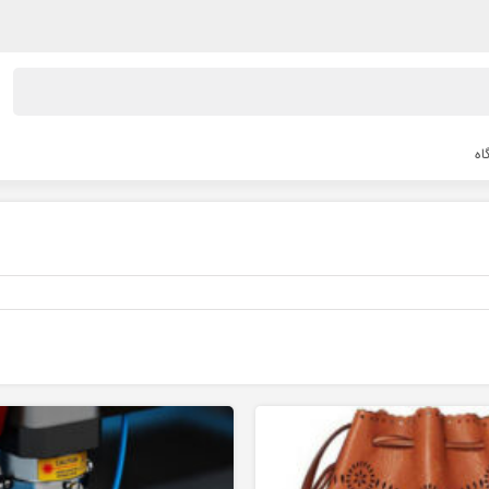
اه
لیزر co2