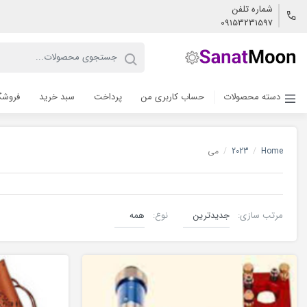
شماره تلفن
09153231597
دسته محصولات
حساب کاربری من
پرداخت
سبد خرید
فروشگ
Home
/
2023
/
می
مرتب سازی:
نوع:
لیزر co2