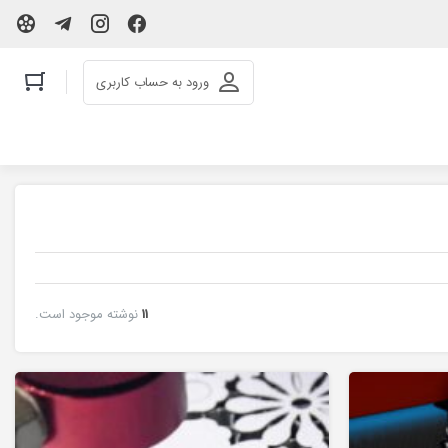
ورود به حساب کاربری
11
نوشته موجود است.
لیزر co2
لیزر co2