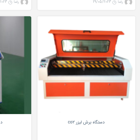
رضا
29/05/2023
رضا
2023
لیزر co2
0
دستگاه برش لیزر co2
دس