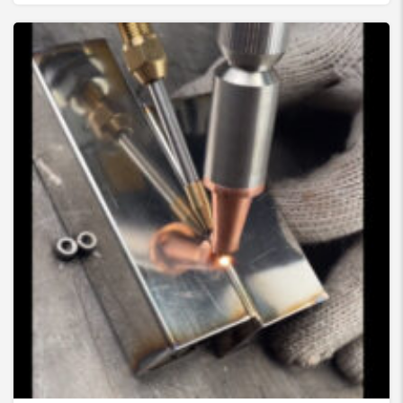
جوش لیزری