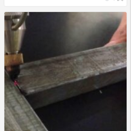
جوش لیزری