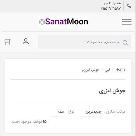
شماره تلفن
09153231597
ورود به حسا
Home
/
لیزر
/
جوش لیزری
جوش لیزری
مرتب سازی:
نوع:
15
نوشته موجود است.
تمیز کننده لیزری