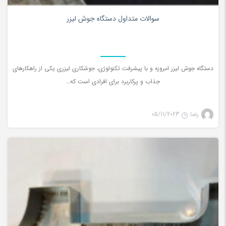
0
سوالات متداول دستگاه جوش لیزر
دستگاه جوش ليزر امروزه و با پيشرفت تكنولوژي، جوشكاري ليزري يكي از راهكارهاي
جذاب و پركاربرد براي افرادي است كه…
رضا
05/11/2023
جوش لیزری