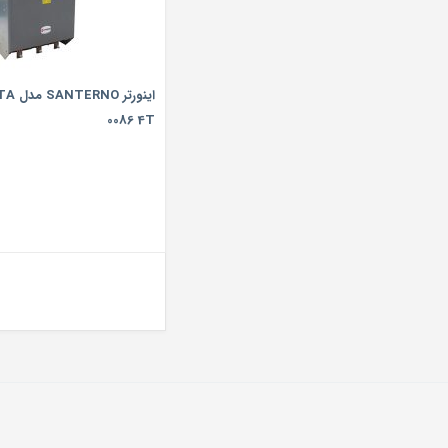
اینورت
0086 4T