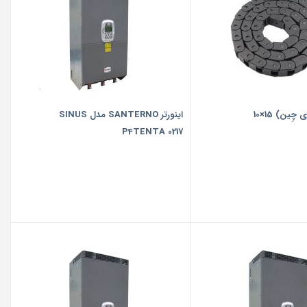
چِین) 15×10
اینورتر SANTERNO مدل SINUS
P4TENTA 0217