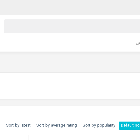
اه
h
Sort by latest
Sort by average rating
Sort by popularity
Default so