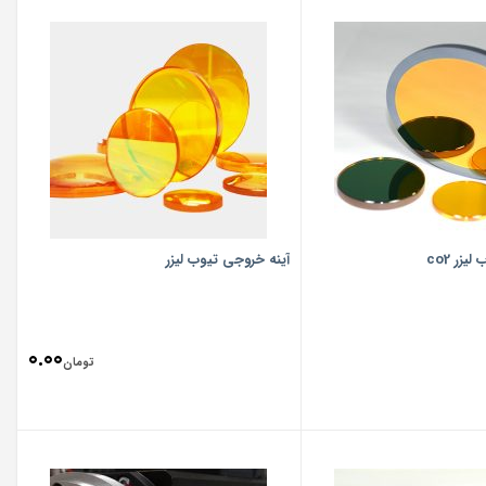
یزر co2
آینه خروجی تیوب لیزر
0.00
تومان