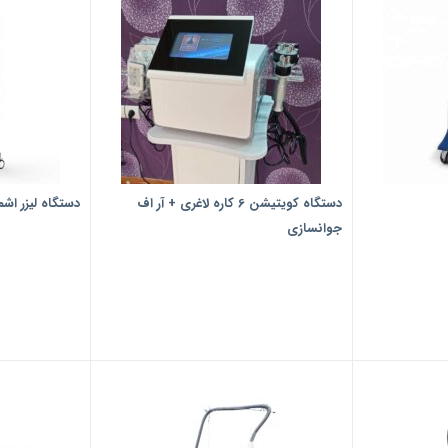
دستگاه کویتیشن 6 کاره لاغری + آر اف
دستگاه لیزر اش
جوانسازی