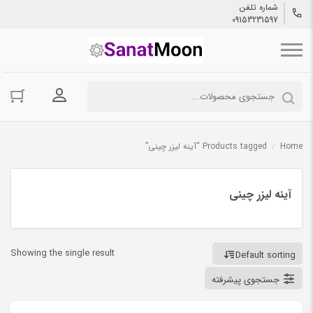
شماره تلفن
09153231597
ورود به حسا
Home
/
Products tagged “آینه لیزر چینی”
آینه لیزر چینی
Showing the single result
Default sorting
جستجوی پیشرفته