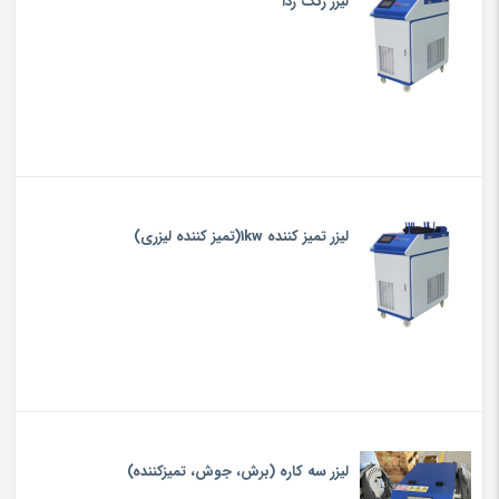
ليزر زنگ زدا
لیزر تمیز کننده 1kw(تمیز کننده لیزری)
لیزر سه کاره (برش، جوش، تميزكننده)