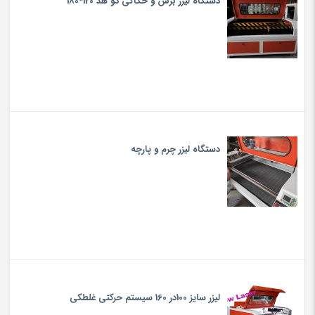
دستگاه لیزر برش و حکاکی دو هد 120*180
دستگاه لیزر چرم و پارچه
لیزر سایز 100در 160 سیستم حرکتی غلطکی