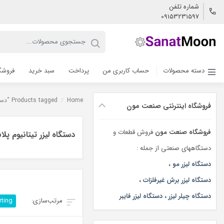
شماره تلفن
09153231597
دسته محصولات
حساب کاربری من
پرداخت
سبد خرید
فروشگ
Home
/
Products tagged “دستگاه لیزر تیتانیوم پلاس”
فروشگاه اینترنتی صنعت مون
فروشگاه صنعت مون
فروش قطعات و
دستگاه لیزر تیتانیوم پل
دستگاههای صنعتی از جمله :
دستگاه لیزر مو
،
دستگاه لیزر برش غیرفلزات
،
دستگاه چیلر لیزر
،
دستگاه لیزر فایبر
rting