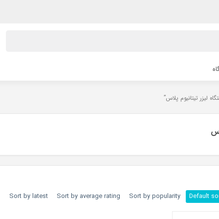
اه
اس
h
Sort by latest
Sort by average rating
Sort by popularity
Default so