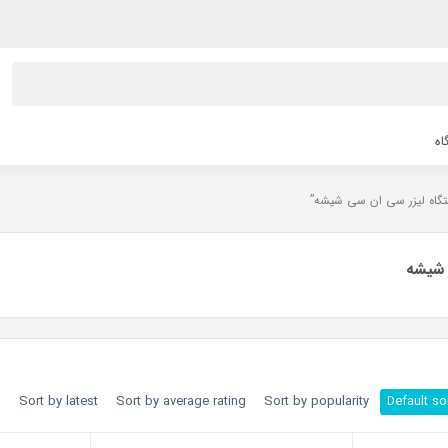
اه
 شیشه
h
Sort by latest
Sort by average rating
Sort by popularity
Default so