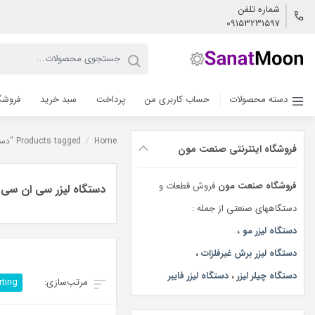
شماره تلفن
09153231597
دسته محصولات
حساب کاربری من
پرداخت
سبد خرید
فروشگ
Home
/
Products tagged “دستگاه لیزر سی ان سی شیشه”
فروشگاه اینترنتی صنعت مون
فروشگاه صنعت مون
فروش قطعات و
دستگاه لیزر سی ان سی
دستگاههای صنعتی از جمله :
دستگاه لیزر مو
،
دستگاه لیزر برش غیرفلزات
،
دستگاه چیلر لیزر
،
دستگاه لیزر فایبر
rting