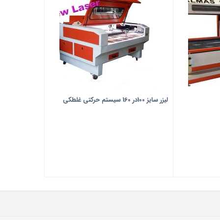
لیزر سایز 100در 160 سیستم حرکتی غلطکی