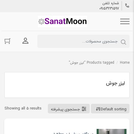
شماره تلفن
09153231597
ورود به حسا
Home
/
Products tagged “لیزر جوش”
لیزر جوش
Showing all 5 results
Default sorting
جستجوی پیشرفته