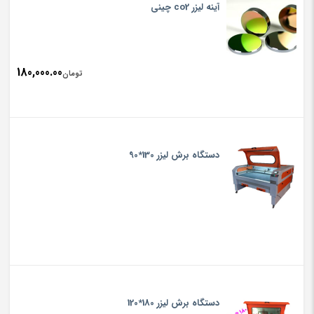
آینه لیزر co2 چینی
180,000.00
تومان
دستگاه برش لیزر 130*90
دستگاه برش لیزر 180*120