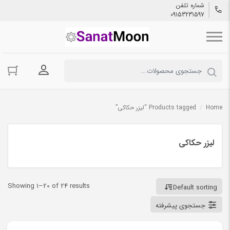
شماره تلفن
09153231597
ورود به حسا
Home
/
Products tagged “لیزر حکاکی”
لیزر حکاکی
Showing 1–20 of 24 results
Default sorting
جستجوی پیشرفته