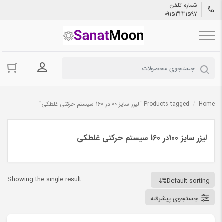
شماره تلفن
09153231597
ورود به حسا
Home
/
Products tagged “لیزر سایز 100در 160 سیستم حرکتی غلطکی”
لیزر سایز 100در 160 سیستم حرکتی غلطکی
Showing the single result
Default sorting
جستجوی پیشرفته