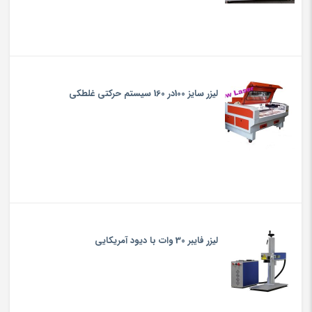
لیزر سایز 100در 160 سیستم حرکتی غلطکی
لیزر فایبر 30 وات با دیود آمریکایی