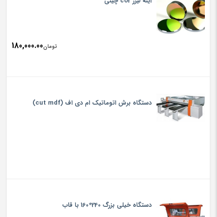
آینه لیزر co2 چینی
180,000.00
تومان
دستگاه برش اتوماتیک ام دی اف (cut mdf)
دستگاه خیلی بزرگ 240*160 با قاب