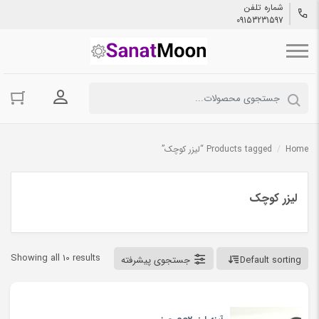
شماره تلفن
09153231597
ورود به حسا
Home
/
Products tagged “لیزر کوچک”
لیزر کوچک
Showing all 10 results
Default sorting
جستجوی پیشرفته