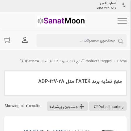
شماره تلفن
09153231597
ورود به حسا
Home
/
Products tagged “منبع تغذیه برند FATEK مدل ADP-12V-2A”
منبع تغذیه برند FATEK مدل ADP-12V-2A
Showing all 2 results
Default sorting
جستجوی پیشرفته