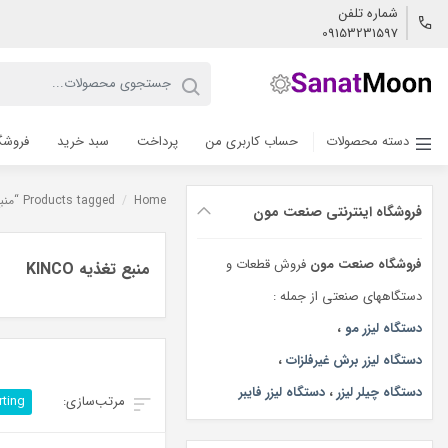
شماره تلفن
09153231597
دسته محصولات
حساب کاربری من
پرداخت
سبد خرید
فروشگ
Home
/
Products tagged “منبع تغذیه KINCO”
فروشگاه اینترنتی صنعت مون
فروشگاه صنعت مون
فروش قطعات و
منبع تغذیه KINCO
دستگاههای صنعتی از جمله :
دستگاه لیزر مو
،
دستگاه لیزر برش غیرفلزات
،
دستگاه چیلر لیزر
،
دستگاه لیزر فایبر
rting