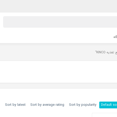
اه
h
Sort by latest
Sort by average rating
Sort by popularity
Default so