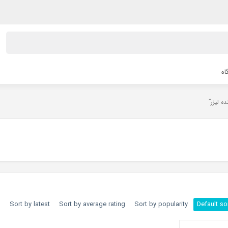
اه
h
Sort by latest
Sort by average rating
Sort by popularity
Default so