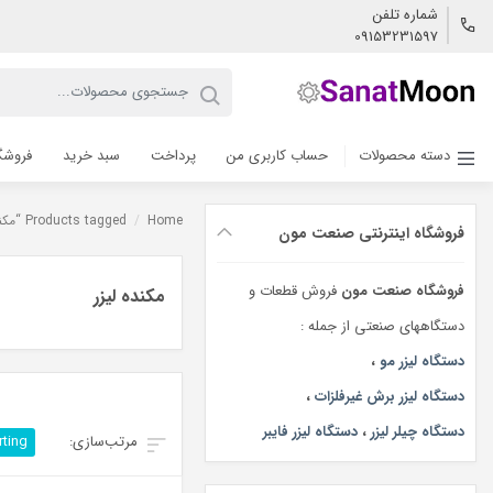
شماره تلفن
09153231597
دسته محصولات
حساب کاربری من
پرداخت
سبد خرید
فروشگ
Home
/
Products tagged “مکنده لیزر”
فروشگاه اینترنتی صنعت مون
فروشگاه صنعت مون
فروش قطعات و
مکنده لیزر
دستگاههای صنعتی از جمله :
دستگاه لیزر مو
،
دستگاه لیزر برش غیرفلزات
،
دستگاه چیلر لیزر
،
دستگاه لیزر فایبر
rting