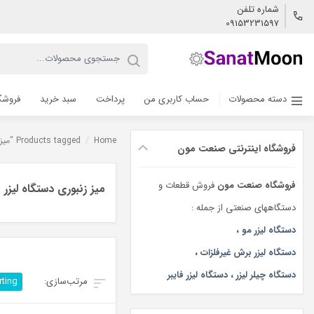
شماره تلفن
09153231597
دسته محصولات
حساب کاربری من
پرداخت
سبد خرید
فروشگ
Home
/
Products tagged “میز زنبوری دستگاه لیزر”
فروشگاه اینترنتی صنعت مون
فروشگاه صنعت مون
فروش قطعات و
میز زنبوری دستگاه لیزر
دستگاههای صنعتی از جمله :
دستگاه لیزر مو
،
دستگاه لیزر برش غیرفلزات
،
دستگاه چیلر لیزر
،
دستگاه لیزر فایبر
rting