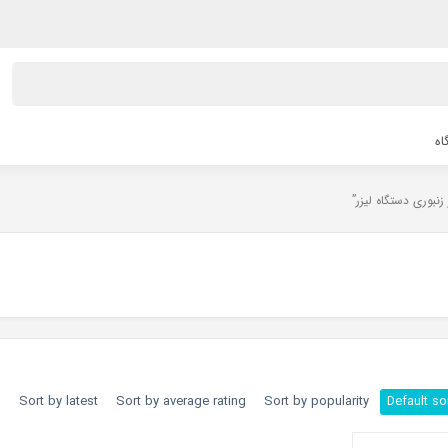
اه
h
Sort by latest
Sort by average rating
Sort by popularity
Default so