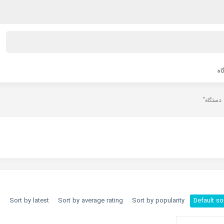
اه
h
Sort by latest
Sort by average rating
Sort by popularity
Default so