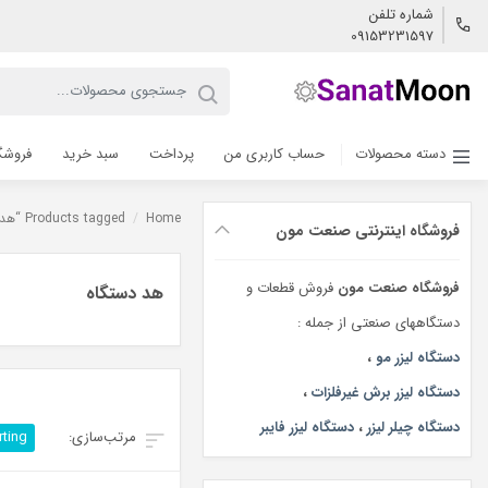
شماره تلفن
09153231597
دسته محصولات
حساب کاربری من
پرداخت
سبد خرید
فروشگ
Home
/
Products tagged “هد دستگاه”
فروشگاه اینترنتی صنعت مون
فروشگاه صنعت مون
فروش قطعات و
هد دستگاه
دستگاههای صنعتی از جمله :
دستگاه لیزر مو
،
دستگاه لیزر برش غیرفلزات
،
دستگاه چیلر لیزر
،
دستگاه لیزر فایبر
rting