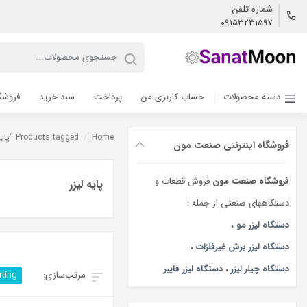
شماره تلفن
09153231597
دسته محصولات
حساب کاربری من
پرداخت
سبد خرید
فروشگ
Home
/
Products tagged “پایه لیزر”
فروشگاه اینترنتی صنعت مون
فروشگاه صنعت مون
فروش قطعات و
پایه لیزر
دستگاههای صنعتی از جمله :
دستگاه لیزر مو
،
دستگاه لیزر برش غیرفلزات
،
دستگاه چیلر لیزر
،
دستگاه لیزر فایبر
rting