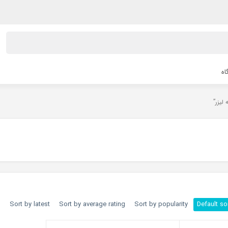
اه
h
Sort by latest
Sort by average rating
Sort by popularity
Default so