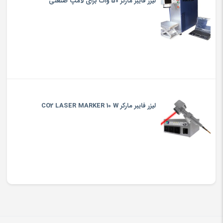
لیزر فایبر مارکر 50 وات برای لامپ صنعتی
لیزر فایبر مارکر CO2 LASER MARKER 10 W