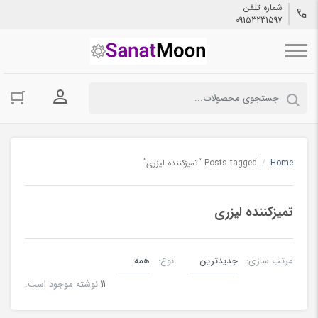
شماره تلفن
09153231597
ورود به حسا
Home
/
Posts tagged “تمیزکننده لیزری”
تمیزکننده لیزری
مرتب سازی:
نوع:
11
نوشته موجود است.
تمیز کننده لیزری