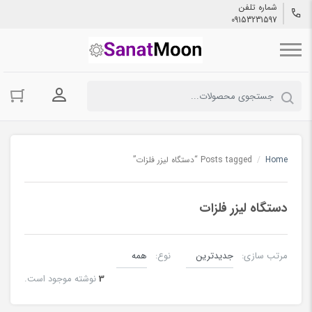
شماره تلفن
09153231597
ورود به حسا
Home
/
Posts tagged “دستگاه لیزر فلزات”
دستگاه لیزر فلزات
مرتب سازی:
نوع:
3
نوشته موجود است.
لیزر co2