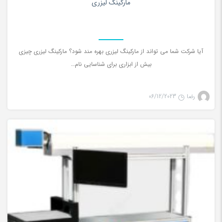
مارکینگ لیزری
آیا شرکت شما می تواند از مارکینگ لیزری بهره مند شود؟ مارکینگ لیزری چیزی
بیش از ابزاری برای شناسایی نام…
رضا
06/12/2023
لیزر co2