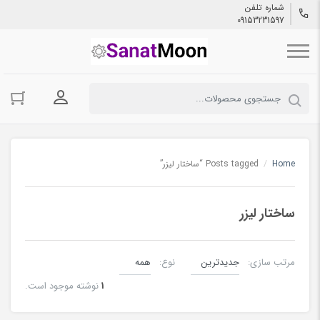
شماره تلفن
09153231597
ورود به حسا
Home
/
Posts tagged “ساختار لیزر”
ساختار لیزر
مرتب سازی:
نوع:
1
نوشته موجود است.
لیزر چیست