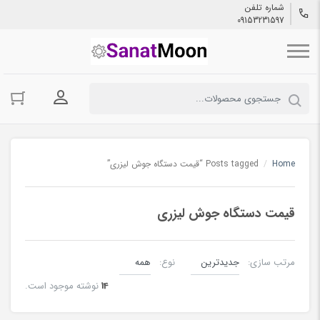
شماره تلفن
09153231597
ورود به حسا
Home
/
Posts tagged “قیمت دستگاه جوش لیزری”
قیمت دستگاه جوش لیزری
مرتب سازی:
نوع:
14
نوشته موجود است.
جوش لیزری