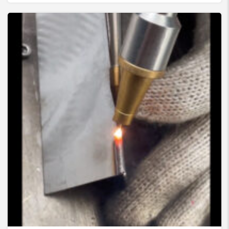
جوش لیزری