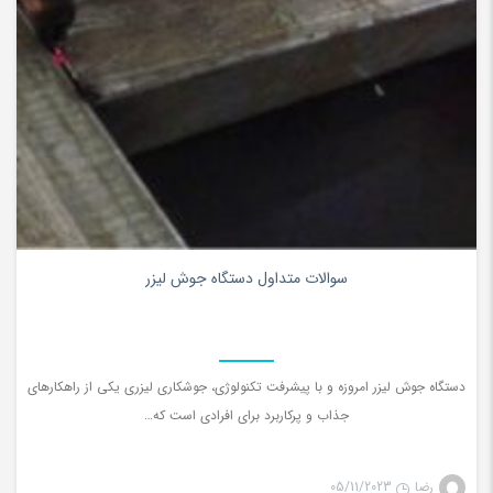
0
سوالات متداول دستگاه جوش لیزر
دستگاه جوش ليزر امروزه و با پيشرفت تكنولوژي، جوشكاري ليزري يكي از راهكارهاي
جذاب و پركاربرد براي افرادي است كه…
رضا
05/11/2023