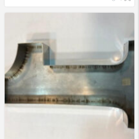
جوش لیزری