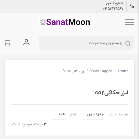
شماره تلفن
09153231597
ورود به حسا
Home
/
Posts tagged “لیزر حکاکیco2”
لیزر حکاکیco2
مرتب سازی:
نوع:
3
نوشته موجود است.
لیزر co2