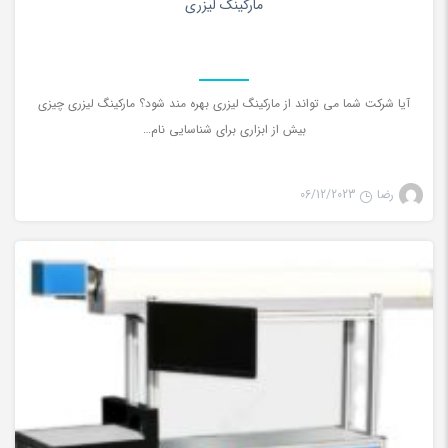
مارکینگ لیزری
آیا شرکت شما می تواند از مارکینگ لیزری بهره مند شود؟ مارکینگ لیزری چیزی
بیش از ابزاری برای شناسایی نام…
رضا
06/12/2023
لیزر co2