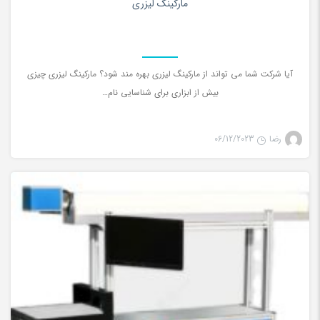
مارکینگ لیزری
آیا شرکت شما می تواند از مارکینگ لیزری بهره مند شود؟ مارکینگ لیزری چیزی
بیش از ابزاری برای شناسایی نام…
رضا
06/12/2023
لیزر co2