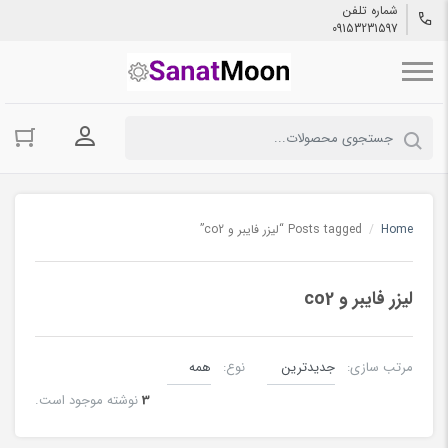
شماره تلفن
09153231597
ورود به حسا
Home
/
Posts tagged “لیزر فایبر و co2”
لیزر فایبر و co2
مرتب سازی:
نوع:
3
نوشته موجود است.
لیزر co2