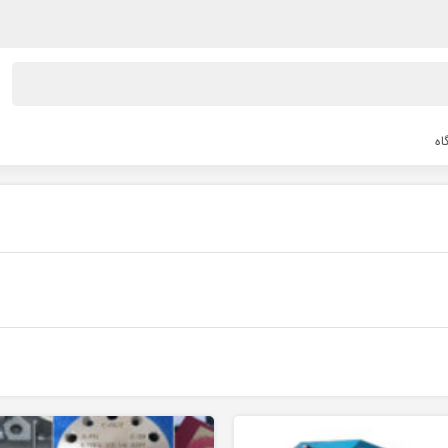
اه
لیزر برش و حکاکی غیرفلزات
لیزر برش 