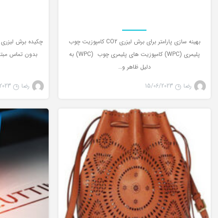
بهینه سازی پارامتر برای برش لیزری CO2 کامپوزیت چوب
چکیده برش لیزری ی
پلیمری (WPC) کامپوزیت های پلیمری چوب (WPC) به
بدون تماس مبتنی
دلیل ظاهر و…
رضا
15/06/2023
رضا
2023
لیزر co2