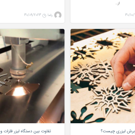
از…
30/10/
رضا
30/09/2023
لیزر co2
لیزر برش 
0
برش لیزری چیست؟
تفاوت بین دستگاه لیزر فلزات و 