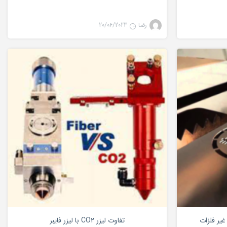
رضا
20/06/2023
و حکاکی غیرفلزات
لیزر co2
0
0
غیر فلزات
تفاوت لیزر CO2 با لیزر فایبر