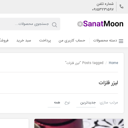
شماره تلفن
09153231597
دسته محصولات
حساب کاربری من
پرداخت
سبد خرید
فروشگ
Home
/
Posts tagged “لیزر فلزات”
لیزر فلزات
مرتب سازی:
نوع:
لیزر co2