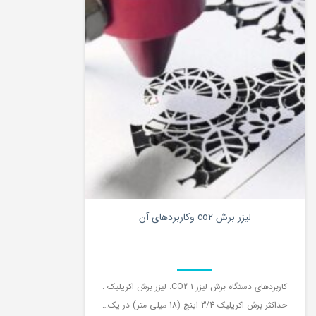
0
لیزر برش co2 وکاربردهای آن
کاربردهای دستگاه برش لیزر CO2 1. لیزر برش اکریلیک :
حداکثر برش اکریلیک 3/4 اینچ (18 میلی متر) در یک…