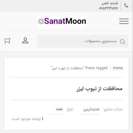
شماره تلفن
09153231597
ورود به حسا
Home
/
Posts tagged “محافظت از تیوب لیزر”
محافظت از تیوب لیزر
مرتب سازی:
نوع:
1
نوشته موجود است.
تیوب لیزر