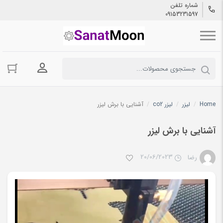
شماره تلفن
09153231597
ورود به حسا
Home
/
لیزر
/
لیزر co2
/
آشنایی با برش لیزر
آشنایی با برش لیزر
20/06/2023
رضا