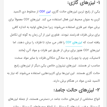
1- ليزرهاي گازي:
یکی از رایج ترین لیزرهای حالت گازی،
لیزر CO2
از مخلوط دی اکسید
کربن به عنوان محیط لیزر فعال استفاده می کند. لیزرهای CO2 معمولاً برای
برش مواد غیر فلزی استفاده می‌شوند زیرا مدل‌های اولیه به اندازه کافی
برای برش فلزات قدرتمند نبودند. فناوری لیزر از آن زمان به گونه ای تکامل
یافته است که
لیزرهای CO2
را قادر می سازد تا فلزات را برش دهند، اما
لیزرهای CO2 هنوز برای برش از طریق غیر فلزات و مواد آلی (مانند
لاستیک، چرم، یا چوب) و به سادگی حکاکی فلزات یا سایر مواد سخت
مناسب تر هستند. لیزرهای نیتروژن خالص یکی دیگر از لیزرهای رایج
حالت گازی هستند. این لیزرها برای کاربردهایی استفاده می‌شوند که نیاز به
اکسید شدن مواد در هنگام برش دارند.
2- ليزرهاي حالت جامد:
انواع مختلفی از لیزرهای حالت جامد در دسترس هستند، از جمله لیزرهای
کریستال و فیبر. لیزرهای کریستالی از انواع محیط‌های کریستالی مانند