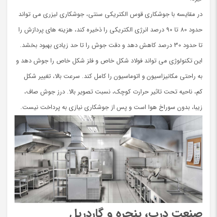
در مقایسه با جوشکاری قوس الکتریکی سنتی، جوشکاری لیزری می تواند
حدود 80 تا 90 درصد انرژی الکتریکی را ذخیره کند، هزینه های پردازش را
تا حدود 30 درصد کاهش دهد و دقت جوش را تا حد زیادی بهبود بخشد.
این تكنولوژي می تواند فولاد شکل خاص و فلز شکل خاص را جوش دهد و
به راحتی مکانیزاسیون و اتوماسیون را کامل کند. سرعت بالا، تغییر شکل
كم، ناحیه تحت تاثیر حرارت کوچک، نسبت تصویر بالا. درز جوش صاف،
زیبا، بدون سوراخ هوا است و پس از جوشکاری نیازی به پرداخت نیست.
صنعت درب، پنجره و گاردریل