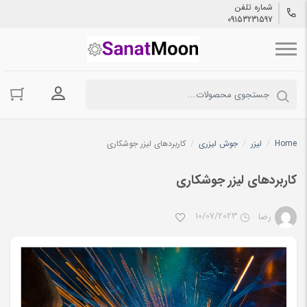
شماره تلفن
09153231597
ورود به حسا
Home
/
لیزر
/
جوش لیزری
/
کاربردهای لیزر جوشکاری
کاربردهای لیزر جوشکاری
10/07/2023
رضا