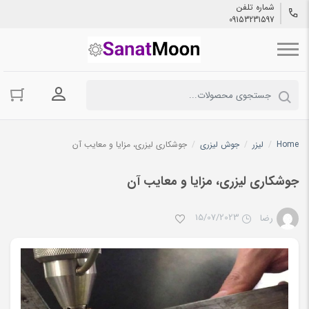
شماره تلفن
09153231597
ورود به حسا
Home
/
لیزر
/
جوش لیزری
/
جوشکاری لیزری، مزایا و معایب آن
جوشکاری لیزری، مزایا و معایب آن
15/07/2023
رضا