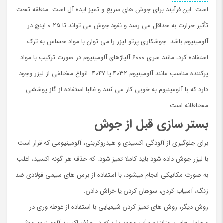
است. این فرآیند برای جوش های سریع و تمیز ایده آل است. منطقه تحت
تأثیر حرارت به حداقل می رسد و نفوذ جوش می تواند تا 0.25 اینچ در
آلومینیوم باشد. جوشکاری پرتو لیزر را می توان با مواد حساس به ترک
استفاده کرد، مانند سری 6000 آلیاژهای آلومینیوم در صورت ترکیب با مواد
پرکننده مناسب مانند آلومینیوم 4032 یا 4047. انواع مختلفی از لیزر وجود
دارد که با آلومینیوم به خوبی کار می کنند و غالبا استفاده از گاز پوششی
محتاطانه است.
بستر سازی قبل از جوش
برای جلوگیری از آلودگی اکسیدی و هیدروکربنی، آلومینیومی که قرار است
با لیزر جوش داده شود باید کاملا تمیز شود. كه حذف هر گونه اکسید، اغلب
به صورت مکانیکی انجام ميشود، با استفاده از برس های سیمی فولادی ضد
زنگ، آسیاب کردن، سوهان کردن یا خراش دادن.
روش دیگر، روش های تمیز کردن شیمیایی با استفاده از غوطه وری در
محلول های سوزاننده و آب وجود دارد که در حذف اکسید آلومینیوم موثر