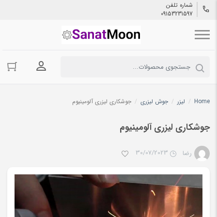
شماره تلفن
09153231597
ورود به حسا
Home
/
لیزر
/
جوش لیزری
/
جوشکاری لیزری آلومینیوم
جوشکاری لیزری آلومینیوم
30/07/2023
رضا