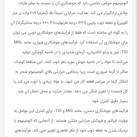
آلومینیوم خواص خاصی دارد که جوشکاری آن را نسبت به سایر فلزات
چالش برانگیزتر می کند. هدایت حرارتی نسبتاً بالا (تقریباً 209 وات بر متر
کلوین) و نقطه ذوب پایین (1221 درجه فارنهایت/660.3 درجه سانتیگراد) آن
را به گونه ای ساخته است که فقط از فرآیندهای جوشکاری ذوبی می توان
برای جوشکاری آن استفاده کرد. فرآیندهای جوشکاری فیوژن، مانند MIG،
TIG، لیزر و پرتو الکترونی، گرمای شدیدی را در ناحیه کوچکی تولید
می‌کنند تا مواد را در ناحیه جوش مورد نظر ذوب کنند. این منطقه کوچک
متاثر از گرما ضروری است زیرا رسانایی حرارتی بالای آلومینیوم منجر به
انتقال گرما در سراسر قطعه کار می شود، یا مواد زیادی را ذوب می کند یا
کل قسمت را تغییر شکل می دهد. مقدار حرارت و محل اعمال آن باید
بسیار دقیق کنترل شود.
فرآیندهای جوشکاری دستی، مانند MIG و TIG، برای کنترل این عوامل به
مهارت اپراتور و فروکش حرارتی متکی هستند. از آنجایی که آلومینیوم با
نزدیک شدن به نقطه ذوب خود از نظر ظاهری تغییر نمی کند، فرآیندهای