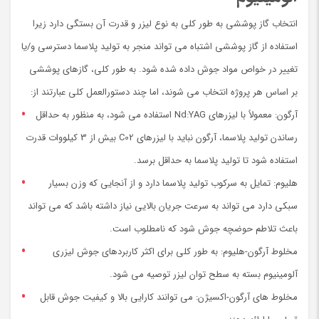
انتخاب گاز پوششی به طور کلی به نوع لیزر و قدرت آن بستگی دارد زیرا
استفاده از گاز پوششی اشتباه می تواند منجر به تولید پلاسما دسترسی و/یا
تغییر در خواص مواد جوش داده شده شود. به طور کلی، گازهای پوششی
بر اساس هر پروژه انتخاب می شوند، اما چند دستورالعمل کلی عبارتند از:
آرگون: معمولاً با لیزرهای Nd:YAG استفاده می شود، به منظور به حداقل
رساندن تولید پلاسما، آرگون نباید با لیزرهای C02 بیش از 3 کیلووات قدرت
استفاده شود تا تولید پلاسما به حداقل برسد.
هلیوم: تمایل به سرکوب تولید پلاسما دارد و از آنجایی که وزن بسیار
سبکی دارد می تواند به سرعت جریان بالایی نیاز داشته باشد که می تواند
باعث تلاطم حوضچه جوش شود که نامطلوب است.
مخلوط آرگون-هلیوم: به طور کلی برای اکثر کاربردهای جوش لیزری
آلومینیوم بسته به سطح توان لیزر توصیه می شود.
مخلوط های آرگون-اکسیژن: می توانند کارایی بالا و کیفیت جوش قابل