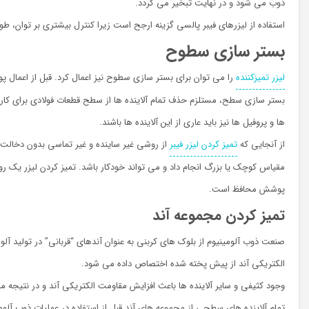
ذوب می شود و در نهایت تبخیر می گردد.
استفاده از لیزرهای فیبر پالسی گزینه ارجح است زیرا کنترل بیشتری بر توان، 
بستر سازي سطوح
لیزر تمیزکننده
را می توان برای بستر سازی سطوح نیز اعمال کرد. قبل از اعمال پ
بستر سازي سطح، مستلزم حذف تمام آلاینده ها از سطح قطعات فولادی برای کارب
ها و پروفیل ها نیز باید عاری از این آلاینده ها باشند.
از آنجایی که
تمیز کردن لیزر فیبر
از روشی غیر ساینده و غیر تماسی بدون دخالت ح
مقیاس کوچک یا بزرگ انجام داد و می تواند خودکار باشد. تمیز کردن لیزر یک
پوشش محافظ است.
تمیز کردن مجموعه آند
صنعت ذوب آلومینیوم از بلوک های کربنی به عنوان آندهای “قربانی” در تولید آلو
الکتریکی آند از پیش پخته شده اختصاص داده می شود.
وجود کثیفی و سایر آلاینده ها باعث افزایش مقاومت الکتریکی آند و در نتیجه م
تمام آلاینده های سطحی از مجموعه های آند قبل از استفاده در عملیات ذوب آلو