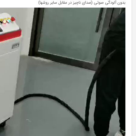
بدون آلودگي صوتي (صداي ناچيز در مقابل ساير روشها)
نمایشگر
ویدیو