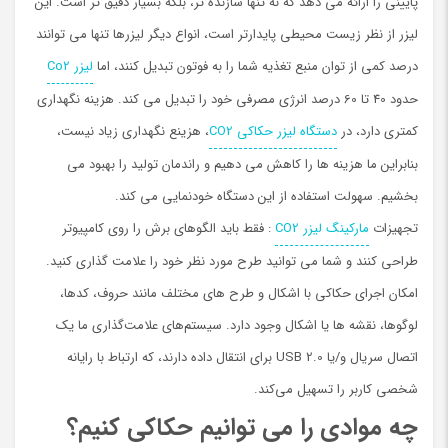
پایینی را ارائه می دهد که نه تنها سازنده تر، بلکه بسیار دقیق تر است. این
لیزر از نظر زیست محیطی پایدارتر است، انواع دیگر لیزرها تنها می توانند
درصد کمی از توان منبع تغذیه شما را به فوتون تبدیل کنند، اما
لیزر Co2
حدود 40 تا 60 درصد انرژی مصرفی خود را تبدیل می کند. هزینه نگهداری
کمتری دارد، در
دستگاه لیزر حکاکی CO2
، هزینع نگهداری زیاد نیست،
بنابراین ما هزینه ها را کاهش می دهیم و راندمان تولید را بهبود می
بخشیم. سهولت استفاده از این دستگاه خودنمایی می کند.
تجهیزات
مارکينگ لیزر CO2
: فقط باید الگوهای برش را روی کامپیوتر
طراحی کنند و شما می توانید طرح مورد نظر خود را علامت گذاری کنید.
امکان اجرای حکاکی با اشکال و طرح های مختلف مانند حروف، کدها،
لوگوها، نقشه ها یا اشکال وجود دارد. سیستم‌های علامت‌گذاری ما یک
اتصال سریال و/یا USB 2.0 برای انتقال داده دارند، که ارتباط با رایانه
شخصی کاربر را تسهیل می‌کند.
چه موادی را می توانیم حکاکی کنیم؟