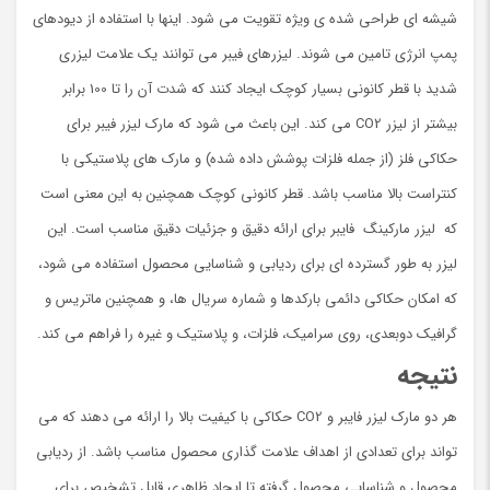
شیشه ای طراحی شده ی ویژه تقویت می شود. اینها با استفاده از دیودهای
پمپ انرژی تامین می شوند. لیزرهای فیبر می توانند یک علامت لیزری
شدید با قطر کانونی بسیار کوچک ایجاد کنند که شدت آن را تا 100 برابر
بیشتر از لیزر CO2 می کند. این باعث می شود که مارک لیزر فیبر برای
حکاکی فلز (از جمله فلزات پوشش داده شده) و مارک های پلاستیکی با
کنتراست بالا مناسب باشد. قطر کانونی کوچک همچنین به این معنی است
که لیزر مارکینگ فایبر برای ارائه دقیق و جزئیات دقیق مناسب است. این
لیزر به طور گسترده ای برای ردیابی و شناسایی محصول استفاده می شود،
که امکان حکاکی دائمی بارکدها و شماره سریال ها، و همچنین ماتریس و
گرافیک دوبعدی، روی سرامیک، فلزات، و پلاستیک و غیره را فراهم می کند.
نتیجه
هر دو مارک لیزر فایبر و CO2 حکاکی با کیفیت بالا را ارائه می دهند که می
تواند برای تعدادی از اهداف علامت گذاری محصول مناسب باشد. از ردیابی
محصول و شناسایی محصول گرفته تا ایجاد ظاهری قابل تشخیص برای