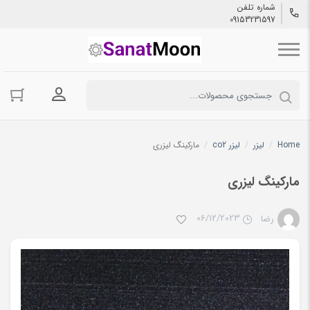
شماره تلفن
09153231597
ورود به حسا
Home
/
لیزر
/
لیزر co2
/
مارکینگ لیزری
مارکینگ لیزری
06/12/2023
رضا