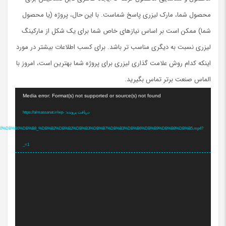
محصول شما، مارک لیزری پاسخ شماست. با این حال، پروژه (یا محصول
شما) ممکن است بر اساس نیازهای خاص شما برای یک شکل از مارکینگ
لیزری نسبت به دیگری مناسب تر باشد. برای کسب اطلاعات بیشتر در مورد
اینکه کدام روش علامت گذاری لیزری برای پروژه شما بهترین است، امروز با
الماس صنعت برتر تماس بگیرید.
نمایشگر
Media error: Format(s) not supported or source(s) not found
ویدیو
دریافت پرونده: https://almassanat.ir/wp-
1%DB%B0%DB%B0%DB%B8_%DB%B2%DB%B2%DB%B3%DB%B7%DB%B3%DB%B6%DB%B9%DB%B8%DB%B5.mp4?
_=1