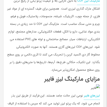
مارکینگ لیزر CO2
به دلیل کارایی بالا و کیفیت پرتو یکی از رایج ترین
اشکال مارک گذاری لیزری است. همچنین برای طیف گسترده ای از مواد غیر
فلزی، از جمله چوب، اکریلیک، شیشه، منسوجات، پلاستیک، فویل و فیلم،
چرم و حتی سنگ مناسب است. مارکینگ لیزر CO2 تا حد زیادی در بسته
بندی مواد غذایی، دارو یا الکل، قطعات الکترونیکی، مدارهای مجتمع، لوازم
الکتریکی، ارتباطات سیار، مصالح ساختمانی و لوله های PVC استفاده می
شود. لیزرهای CO2 لیزرهای گازی هستند. آنها به صورت الکترونیکی
مخلوط گاز دی اکسید کربن را تحریک می کنند تا اثری دائمی بر روی سطح
بگذارد. این تکنیک، حکاکی طرح‌ها، آرم‌ها، تاریخ‌ها یا متن‌های دقیق را بر
روی سطح محصول امکان‌پذیر می‌سازد.
مزایای مارکینگ لیزر فایبر
لیزرهای فایبر
نوعی لیزر حالت جامد هستند. این فرآیند از طریق لیزر بذر
انجام می شود، که یک پرتو لیزر تولید می کند که سپس با استفاده از الیاف