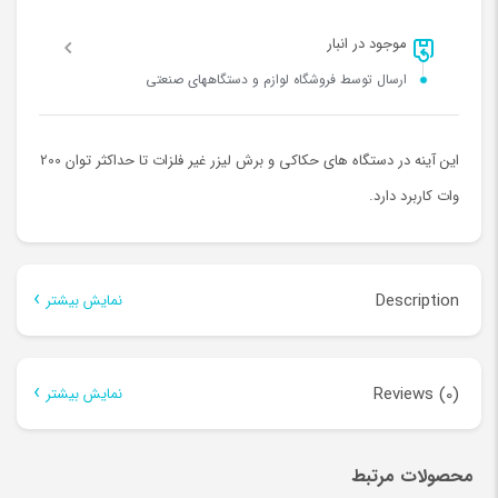
موجود در انبار
ارسال توسط فروشگاه لوازم و دستگاههای صنعتی
این آینه در دستگاه های حکاکی و برش لیزر غیر فلزات تا حداکثر توان 200
وات کاربرد دارد.
Description
نمایش بیشتر
Description
Reviews (0)
نمایش بیشتر
آینه های C02
There are no reviews yet.
محصولات مرتبط
در هر سیستم CO2، آینه یکی از مهمترین اجزاء است.
طراحی و تولید آینه
Be the first to review “آینه لیزر co2 چینی”