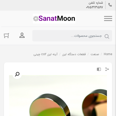
شماره تلفن
09153231597
ورود به حسا
Home
/
صنعت
/
قطعات دستگاه لیزر
/
آینه لیزر co2 چینی