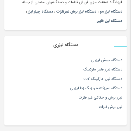
منعکس کننده یک درصد از پرتو به عقب رساننده باشد.
با این حال، برخی
فروشگاه صنعت مون
فروش قطعات و دستگاههای صنعتی از جمله :
از مواد به طور طبیعی به طور جزئی بازتابنده زمانی که جلا و بدون
دستگاه لیزر مو
،
دستگاه لیزر برش غیرفلزات
،
دستگاه چیلر لیزر
،
پوشش.
به عنوان مثال، GaAs و ZnSe جلا داده نشده، گاهی اوقات به
دستگاه لیزر فایبر
عنوان کوپلینگ خروجی مورد استفاده قرار می گیرند، زیرا بازتاب های
طبیعی آنها به ترتیب 27٪ و 17٪ است.
دستگاه لیزری
دستگاه جوش لیزری
دستگاه لیزر فایبر مارکینگ
دستگاه لیزر مارکینگ co2
دستگاه تمیزکننده و زنگ زدا لیزری
لیزر برش و حکاکی غیر فلزات
لیزر برش فلزات