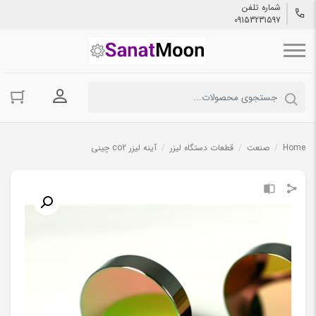
شماره تلفن
09153231597
ورود به حسا
Home
/
صنعت
/
قطعات دستگاه لیزر
/
آینه لیزر co2 چینی