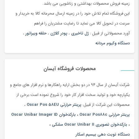
زمینه فروش محصولات بهداشتی و زناشویی می باشد.
این فروشگاه تمام تلاش خود را در زمینه ارسال محرمانه کالا به خریدار و
سرعت در تحویل کالا می نماید تا رضایت مشتریان را فراهم
آورد.محصولاتی از قبیل :
ژل تاخیری
،
پودر کلاژن
،
حلقه ویبراتور
،
دستگاه وکیوم مردانه
محصولات فروشگاه آیسان
شرکت آیسان از سال 94 در دو بخش ارایه راهکارها و نرم افزار های جامع و
یکپارچه خود و تولید سخت افزار کار خود را شروع نموده است.برخی از
محصولات این شرکت از قبیل:
پرینتر حرارتی Oscar Pos 58EU
،
پرینتر حرارتی Oscar Pos88c
،
بارکدخوان Oscar Unibar Imager 1D
،
بارکدخوان تصویری Oscar Unibar II مشکی
،
دستگاه نوبت دهی بیسیم اسکار