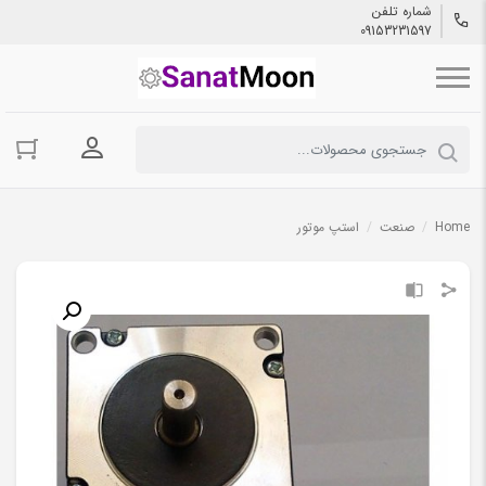
شماره تلفن
09153231597
ورود به حسا
Home
/
صنعت
/
استپ موتور