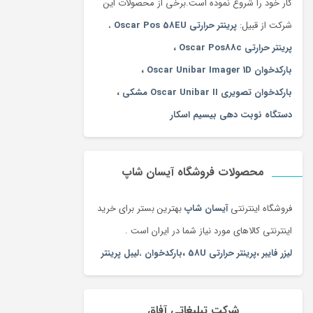
کار خود را شروع نموده است.برخی از محصولات این
شرکت از قبیل:
پرینتر حرارتی Oscar Pos 58EU
،
پرینتر حرارتی Oscar Pos88c
،
بارکدخوان Oscar Unibar Imager 1D
،
بارکدخوان تصویری Oscar Unibar II مشکی
،
دستگاه نوبت دهی بیسیم اسکار
محصولات فروشگاه آیسان شاپ
فروشگاه اینترنتی
آیسان شاپ
بهترین بستر برای خرید
اینترنتی کالاهای مورد نیاز شما در ایران است .
لیزر فایبر
،
پرینتر حرارتی 58U
،
بارکدخوان
،
لیبل پرینتر
شرکت تبلیغاتی آفاق