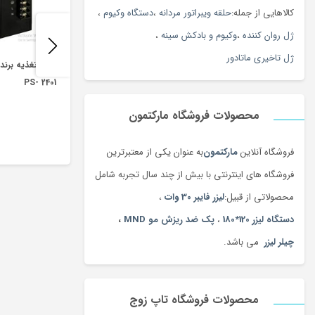
کالاهایی از جمله:
حلقه ویبراتور مردانه
،
دستگاه وکیوم
،
ژل روان کننده
،
وکیوم و بادکش سینه
،
ژل تاخیری ماتادور
PS- 2401
محصولات فروشگاه مارکتمون
فروشگاه آنلاین
مارکتمون
به عنوان یکی از معتبرترین
فروشگاه های اینترنتی با بیش از چند سال تجربه شامل
محصولاتی از قبیل:
لیزر فایبر 30 وات
،
دستگاه لیزر 120*180
،
پک ضد ریزش مو MND
،
چیلر لیزر
می باشد.
محصولات فروشگاه تاپ زوج