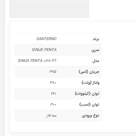
برند
SANTERNO
سری
SINUS PENTA
مدل
SINUS PENTA 0217 4T
جریان (آمپر)
375
ولتاژ (ولت)
380
توان (کیلووات)
220
توان (اسب)
300
نوع ورودی
سه فاز