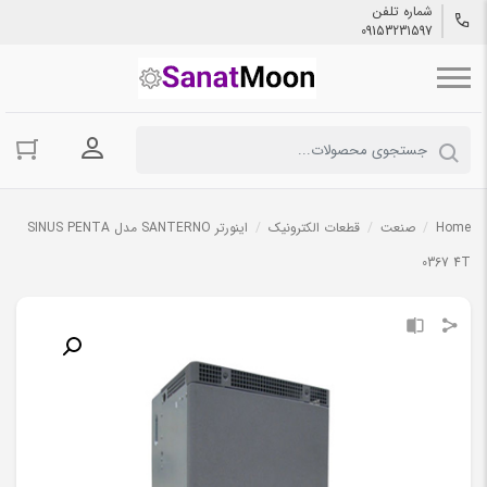
شماره تلفن
09153231597
ورود به حسا
Home
/
صنعت
/
قطعات الکترونیک
/
اینورتر SANTERNO مدل SINUS PENTA
0367 4T