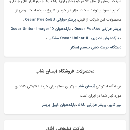
شرکت آیسان از سال 94 در دو بخش ارایه راهکارها و نرم افزار های جامع و
یکپارچه خود و تولید سخت افزار کار خود را شروع نموده است.برخی از
محصولات این شرکت از قبیل:
پرینتر حرارتی Oscar Pos 58EU
،
پرینتر حرارتی Oscar Pos88c
،
بارکدخوان Oscar Unibar Imager 1D
،
بارکدخوان تصویری Oscar Unibar II مشکی
،
دستگاه نوبت دهی بیسیم اسکار
محصولات فروشگاه آیسان شاپ
فروشگاه اینترنتی
آیسان شاپ
بهترین بستر برای خرید اینترنتی کالاهای
مورد نیاز شما در ایران است .
لیزر فایبر
،
پرینتر حرارتی 58U
،
بارکدخوان
،
لیبل پرینتر
شرکت تبلیغاتی آفاق