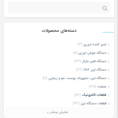
جستجو
برای:
دسته‌های محصولات
*
Name
تمیز کننده لیزری
(3)
دستگاه جوش لیزری
(5)
دستگاه فایبر مارکر
(23)
*
Email
دستگاه لیزر Co2
(22)
دستگاه لیزر، تجهیزات پوست ،مو و زیبایی
(11)
صنعت
(165)
ذخیره نام، ایمیل و وبسایت من در مرورگر برای زمانی که دوباره دیدگاهی
قطعات الکترونیک
(52)
می‌نویسم.
قطعات دستگاه لیزر
(43)
لیزر برش و حکاکی غیر فلزات
(7)
نمایش بیشتر
لطفا پاسخ را به عدد انگلیسی وارد کنید: