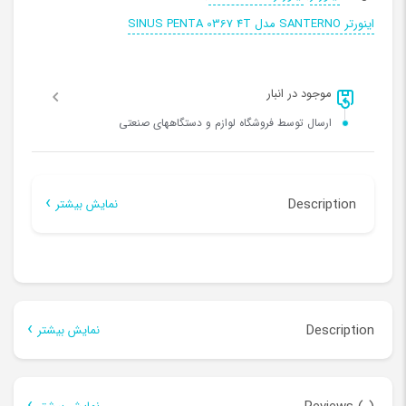
اینورتر SANTERNO مدل SINUS PENTA 0367 4T
موجود در انبار
ارسال توسط فروشگاه لوازم و دستگاههای صنعتی
Description
نمایش بیشتر
برند
SANTERNO
سری
SINUS PENTA
مدل
SINUS PENTA 0367 4T
Description
نمایش بیشتر
جریان (آمپر)
550
Description
ولتاژ (ولت)
380