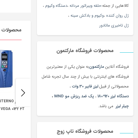
کالاهایی از جمله:
حلقه ویبراتور مردانه
،
دستگاه وکیوم
،
ژل روان کننده
،
وکیوم و بادکش سینه
،
ژل تاخیری ماتادور
محصولات م
محصولات فروشگاه مارکتمون
فروشگاه آنلاین
مارکتمون
به عنوان یکی از معتبرترین
فروشگاه های اینترنتی با بیش از چند سال تجربه شامل
محصولاتی از قبیل:
لیزر فایبر 30 وات
،
دستگاه لیزر 120*180
،
پک ضد ریزش مو MND
،
چیلر لیزر
می باشد.
 VEGA 0132 4T
محصولات فروشگاه تاپ زوج