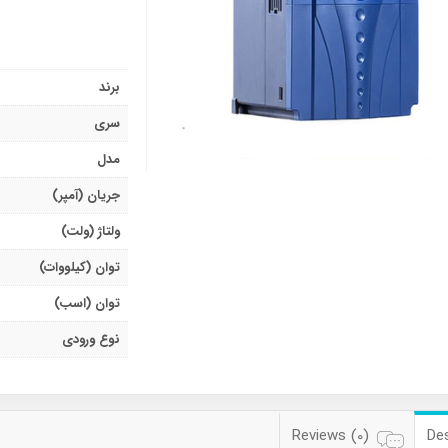
برند
سری
مدل
جریان (آمپر)
ولتاژ (ولت)
توان (کیلووات)
توان (اسب)
نوع ورودی
Reviews (0)
Des