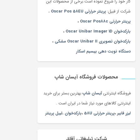
کار خود را شروع نموده است.برخی از محصولات این
شرکت از قبیل:
پرینتر حرارتی Oscar Pos 58EU
،
پرینتر حرارتی Oscar Pos88c
،
بارکدخوان Oscar Unibar Imager 1D
،
بارکدخوان تصویری Oscar Unibar II مشکی
،
دستگاه نوبت دهی بیسیم اسکار
محصولات فروشگاه آیسان شاپ
فروشگاه اینترنتی
آیسان شاپ
بهترین بستر برای خرید
اینترنتی کالاهای مورد نیاز شما در ایران است .
لیزر فایبر
،
پرینتر حرارتی 58U
،
بارکدخوان
،
لیبل پرینتر
شرکت تبلیغاتی آفاق