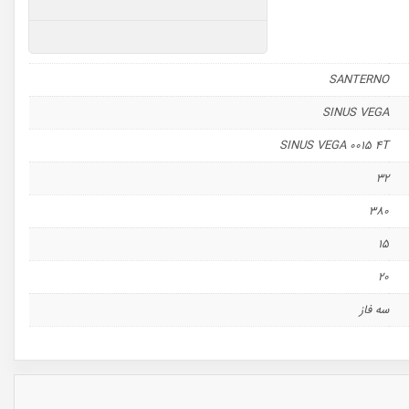
SANTERNO
SINUS VEGA
SINUS VEGA 0015 4T
32
380
15
20
سه فاز