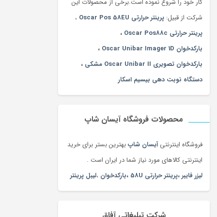
کار خود را شروع نموده است.برخی از محصولات این
شرکت از قبیل:
پرینتر حرارتی Oscar Pos 58EU
،
پرینتر حرارتی Oscar Pos88c
،
بارکدخوان Oscar Unibar Imager 1D
،
بارکدخوان تصویری Oscar Unibar II مشکی
،
دستگاه نوبت دهی بیسیم اسکار
محصولات فروشگاه آیسان شاپ
فروشگاه اینترنتی
آیسان شاپ
بهترین بستر برای خرید
اینترنتی کالاهای مورد نیاز شما در ایران است .
لیزر فایبر
،
پرینتر حرارتی 58U
،
بارکدخوان
،
لیبل پرینتر
شرکت تبلیغاتی آفاق