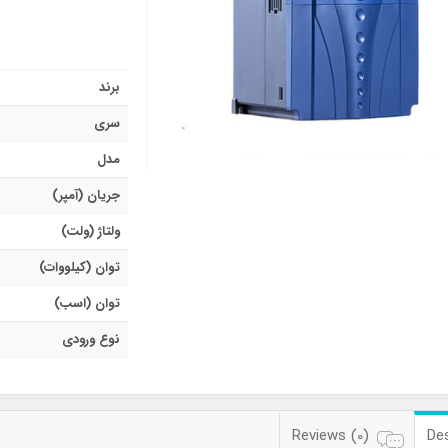
برند
سری
مدل
جریان (آمپر)
ولتاژ (ولت)
توان (کیلووات)
توان (اسب)
نوع ورودی
Reviews (0)
Des