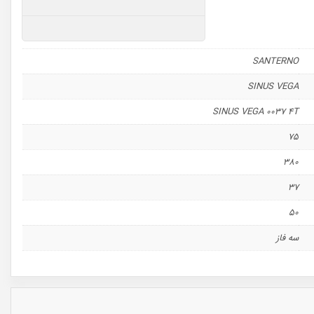
SANTERNO
SINUS VEGA
SINUS VEGA 0037 4T
75
380
37
50
سه فاز