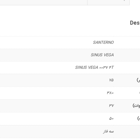
Des
SANTERNO
SINUS VEGA
SINUS VEGA 0037 4T
ر)
75
380
وات)
37
)
50
سه فاز