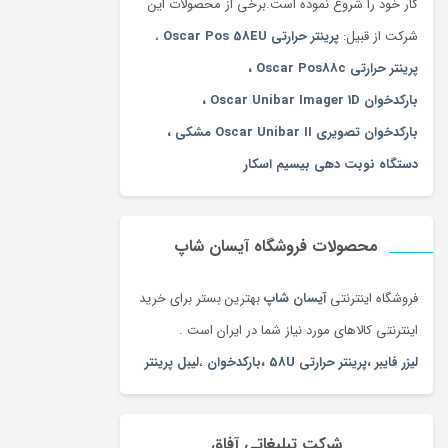
کار خود را شروع نموده است.برخی از محصولات این
شرکت از قبیل:
پرینتر حرارتی Oscar Pos 58EU
،
پرینتر حرارتی Oscar Pos88c
،
بارکدخوان Oscar Unibar Imager 1D
،
بارکدخوان تصویری Oscar Unibar II مشکی
،
دستگاه نوبت دهی بیسیم اسکار
محصولات فروشگاه آیسان شاپ
فروشگاه اینترنتی
آیسان شاپ
بهترین بستر برای خرید
اینترنتی کالاهای مورد نیاز شما در ایران است .
لیزر فایبر
،
پرینتر حرارتی 58U
،
بارکدخوان
،
لیبل پرینتر
شرکت تبلیغاتی آفاق