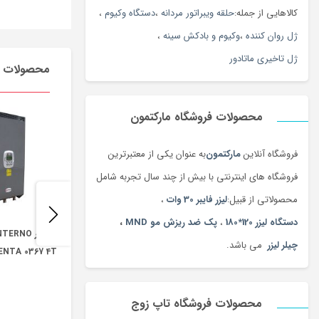
کالاهایی از جمله:
حلقه ویبراتور مردانه
،
دستگاه وکیوم
،
ژل روان کننده
،
وکیوم و بادکش سینه
،
ژل تاخیری ماتادور
محصولات م
محصولات فروشگاه مارکتمون
فروشگاه آنلاین
مارکتمون
به عنوان یکی از معتبرترین
فروشگاه های اینترنتی با بیش از چند سال تجربه شامل
محصولاتی از قبیل:
لیزر فایبر 30 وات
،
دستگاه لیزر 120*180
،
پک ضد ریزش مو MND
،
چیلر لیزر
می باشد.
ENTA 0367 4T
محصولات فروشگاه تاپ زوج