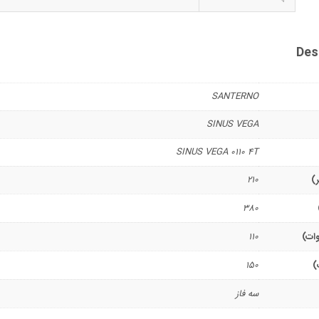
Des
SANTERNO
SINUS VEGA
SINUS VEGA 0110 4T
ر)
210
380
وات)
110
)
150
سه فاز