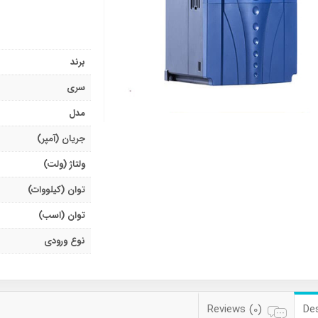
برند
سری
مدل
جریان (آمپر)
ولتاژ (ولت)
توان (کیلووات)
توان (اسب)
نوع ورودی
Reviews (0)
Des