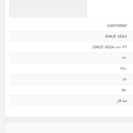
SANTERNO
SINUS VEGA
SINUS VEGA 0110 4T
210
380
110
150
سه فاز