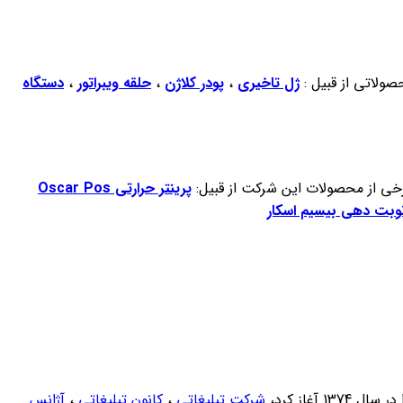
صولاتی از قبیل :
ژل تاخیری
،
پودر کلاژن
،
حلقه ویبراتور
،
دستگاه
پرینتر حرارتی Oscar Pos
وبت دهی بیسیم اسکار
غاز کرد،
شرکت تبلیغاتی
،
کانون تبلیغاتی
،
آژانس