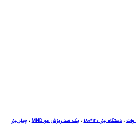
،
دستگاه لیزر 120*180
،
پک ضد ریزش مو MND
،
چیلر لیزر