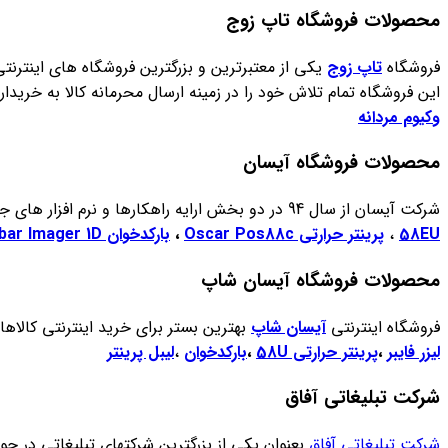
محصولات فروشگاه تاپ زوج
فروشگاه
تاپ زوج
یکی از معتبرترین و بزرگترین فروشگاه های اینتر
این فروشگاه تمام تلاش خود را در زمینه ارسال محرمانه کالا به خریدا
وکیوم مردانه
محصولات فروشگاه آیسان
شرکت آیسان از سال 94 در دو بخش ارایه راهکارها و نرم افزار های جامع و یکپارچه خود و تولید سخت افزار کار خود را شروع نموده است.برخی از محصولات این شرکت از قبیل:
58EU
،
پرینتر حرارتی Oscar Pos88c
،
بارکدخوان Oscar Unibar Imager 1D
محصولات فروشگاه آیسان شاپ
فروشگاه اینترنتی
آیسان شاپ
بهترین بستر برای خرید اینترنتی کالاها
لیزر فایبر
،
پرینتر حرارتی 58U
،
بارکدخوان
،
لیبل پرینتر
شرکت تبلیغاتی آفاق
شرکت تبلیغاتی آفاق
بعنوان یکی از بزرگترین شرکتهای تبلیغاتی در حوزه ت