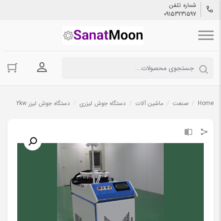
شماره تلفن
09153231597
ورود به حسا
Home
/
صنعت
/
ماشین آلات
/
دستگاه جوش لیزری
/
دستگاه جوش لیزر 2kw