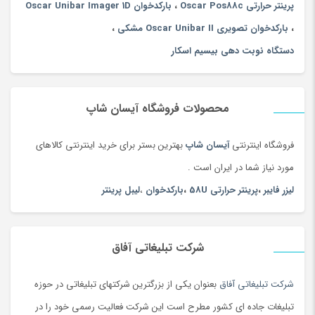
پرینتر حرارتی Oscar Pos88c
،
بارکدخوان Oscar Unibar Imager 1D
دستگاه جوش لیزری
، نسل جدید تجهیزات جوشکاری پرتو لیزر با
،
بارکدخوان تصویری Oscar Unibar II مشکی
،
جوش بدون تماس. اجزای اصلی لیزرهای فیبر، چیلرهای صنعتی،
دستگاه نوبت دهی بیسیم اسکار
سر جوش و سیستم های کنترل هوشمند هستند. همچنین می
توان آن را به دستگاه تغذیه سیم اتوماتیک برای دستیابی به
محصولات فروشگاه آیسان شاپ
جوشکاری افزودنی مجهز کرد. ناحیه تحت تاثیر حرارت در حین
جوشکاری کوچک است، قطعه کار بدون تغییر شکل یا سیاه شدن، با
فروشگاه اینترنتی
آیسان شاپ
بهترین بستر برای خرید اینترنتی کالاهای
عمق جوش زیاد و جوش محکم است. این می تواند به راحتی
مورد نیاز شما در ایران است .
فرآیندهای جوشکاری مانند جوش نقطه ای، جوش لب به لب،
لیزر فایبر
،
پرینتر حرارتی 58U
،
بارکدخوان
،
لیبل پرینتر
جوش پشته ای، جوش آب بندی، جوش درز و غیره را با عملکرد
ساده، درز جوش زیبا، سرعت جوش سریع، راندمان جوش بالا،
بدون مواد مصرفی و غیره تکمیل کند. جایگزینی روش های سنتی
شرکت تبلیغاتی آفاق
جوشکاری مانند جوشکاری با آرگون، جوشکاری قوس الکتریکی و
شرکت تبلیغاتی آفاق
بعنوان یکی از بزرگترین شرکتهای تبلیغاتی در حوزه
جوشکاری محافظ گاز.
تبلیغات جاده ای کشور مطرح است این شرکت فعالیت رسمی خود را در