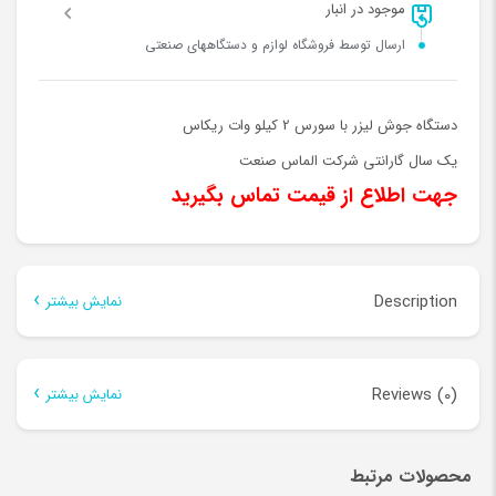
موجود در انبار
ارسال توسط فروشگاه لوازم و دستگاههای صنعتی
دستگاه جوش لیزر با سورس 2 کیلو وات ریکاس
یک سال گارانتی شرکت الماس صنعت
جهت اطلاع از قیمت تماس بگیرید
Description
نمایش بیشتر
Description
Reviews (0)
نمایش بیشتر
دستگاه جوش لیزری
There are no reviews yet.
محصولات مرتبط
آیا علاقه مند به خرید
دستگاه جوش لیزری
با قیمت مناسب برای
Be the first to review “دستگاه جوش لیزر 2kw”