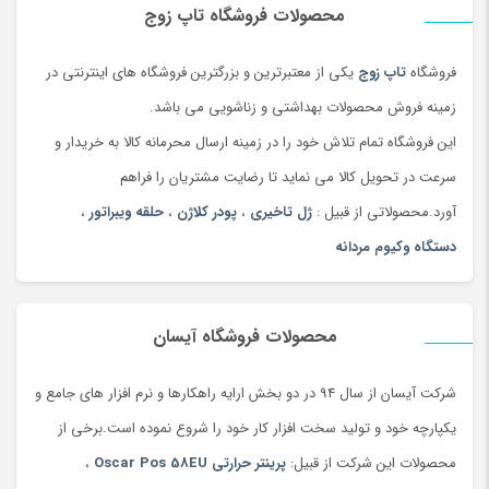
محصولات فروشگاه تاپ زوج
و فلز مذاب اطراف دیواره سوراخ با سرعت پیشروی پرتو نور پیشرو
به جلو حرکت می کنند و فلز مذاب پس از برداشتن سوراخ کوچک
فروشگاه
تاپ زوج
یکی از معتبرترین و بزرگترین فروشگاه های اینترنتی در
شکاف باقی مانده را پر کرده و متراکم می شود و در نتیجه جوش
زمینه فروش محصولات بهداشتی و زناشویی می باشد.
ایجاد می شود.
این فروشگاه تمام تلاش خود را در زمینه ارسال محرمانه کالا به خریدار و
جوشکاری لیزری
یک فرآیند جوشکاری ذوبی با چگالی بالا است که
سرعت در تحویل کالا می نماید تا رضایت مشتریان را فراهم
دارای ویژگی‌های سرعت جوشکاری سریع، کیفیت جوش بالا، تغییر
آورد.محصولاتی از قبیل :
ژل تاخیری
،
پودر کلاژن
،
حلقه ویبراتور
،
شکل جوش کوچک، محدوده کاربرد گسترده و انعطاف‌پذیری است و
دستگاه وکیوم مردانه
می‌تواند جوشکاری با ظرفیت بسیار خودکار را تحقق
بخشد. جوشکاری لیزر به طور گسترده ای در زمینه های صنعتی
مانند هوافضا، خودرو، الکترونیک، قالب و قالب، بازسازی ابزار،
محصولات فروشگاه آیسان
صنعت آشپزخانه، صنعت لوازم خانگی، تبلیغات، تولید درب و پنجره
شرکت آیسان از سال 94 در دو بخش ارایه راهکارها و نرم افزار های جامع و
فولاد ضد زنگ، صنایع دستی، ساخت مبلمان، قطعات فلزی، قطعات
یکپارچه خود و تولید سخت افزار کار خود را شروع نموده است.برخی از
دقیق و بسیاری از صنایع دیگر.
محصولات این شرکت از قبیل:
پرینتر حرارتی Oscar Pos 58EU
،
دستگاه جوش لیزری
چیست؟