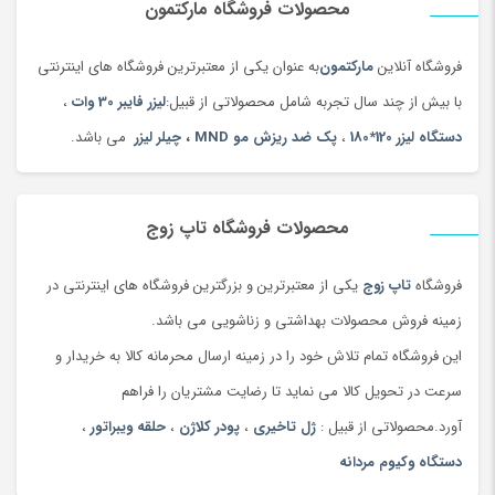
محصولات فروشگاه مارکتمون
3- ولوم کنترل قدرت این ویژگی به ما این امکان را می دهد تا در حین
برش قدرت لیزر را تغییر بدهیم.
فروشگاه آنلاین
مارکتمون
به عنوان یکی از معتبرترین فروشگاه های اینترنتی
4-سیستم کنترل دبی هوا ( با این سیستم می توان دبی خروجی هوا را
با بیش از چند سال تجربه شامل محصولاتی از قبیل:
لیزر فایبر 30 وات
،
به راحتی کنترل کرد).
دستگاه لیزر 120*180
،
پک ضد ریزش مو MND
،
چیلر لیزر
می باشد.
5-دارای فیلتر هوا جهت جلوگیری از کثیف شدن لنز
6-قابلیت عبور از 70 سانتی متر عرض ( این دستگاه به گونه ای طراحی
شده که با باز کردن قسمت پایین دستگاه بدون مشکل می توانیم از 70
محصولات فروشگاه تاپ زوج
سانتی متر عرض عبور داد)
فروشگاه
تاپ زوج
یکی از معتبرترین و بزرگترین فروشگاه های اینترنتی در
7-ارایه یک عدد لنز به صورت رایگان و هدیه
زمینه فروش محصولات بهداشتی و زناشویی می باشد.
لیست
دستگاههای برش لیزر
بر اساس
این فروشگاه تمام تلاش خود را در زمینه ارسال محرمانه کالا به خریدار و
ابعاد میز:
سرعت در تحویل کالا می نماید تا رضایت مشتریان را فراهم
دستگاه برش لیزر ابعاد 60*90
آورد.محصولاتی از قبیل :
ژل تاخیری
،
پودر کلاژن
،
حلقه ویبراتور
،
دستگاه برش لیزر ابعاد 90*130
دستگاه وکیوم مردانه