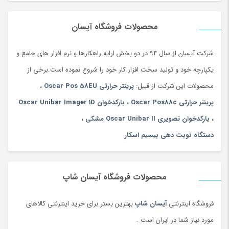
دستگاه برش لیزر ابعاد 100*160
دستگاه برش لیزر ابعاد 120*180
محصولات فروشگاه آیسان
دستگاه برش لیزر ابعاد 1.60*2.60
دستگاه برش لیزر ابعاد 1.70*2.70
شرکت آیسان از سال 94 در دو بخش ارایه راهکارها و نرم افزار های جامع و
دستگاه برش لیزر ابعاد میز 4متر * 6متر و ابعاد سفارشی مختلف که می
یکپارچه خود و تولید سخت افزار کار خود را شروع نموده است.برخی از
تونیم تولید کنیم.
محصولات این شرکت از قبیل:
پرینتر حرارتی Oscar Pos 58EU
،
دستگاه برش لیزر
چیست؟
پرینتر حرارتی Oscar Pos88c
،
بارکدخوان Oscar Unibar Imager 1D
،
بارکدخوان تصویری Oscar Unibar II مشکی
،
قطعا تا به حال برای شما پیش اومده که دستگاه لیزر چیه و چه کاربردی
دستگاه نوبت دهی بیسیم اسکار
داره، با توجه به توضیحاتی که داده شد، دستگاه لیزر غیرفلزات کاربردهای
زیادی در صنعت دارد که می توان با استفاده از آن متریالهای مختلف را
برش داد و یا حکاکی کرد و به دستگاهی گفته می شود که با استفاده از
محصولات فروشگاه آیسان شاپ
عمل لیزر مواد را ذوب می کند، تبخیر می کند و یا می سوزاند.
فروشگاه اینترنتی
آیسان شاپ
بهترین بستر برای خرید اینترنتی کالاهای
انواع مختلف دستگاه لیزر با توجه به
مورد نیاز شما در ایران است .