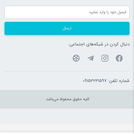
لباس، کیف و کفش ترمه را تولید می کنند.
ارسال
دنبال کردن در شبکه‌های اجتماعی:
دستگاه لیزر برش چوب:
برای برش و حکاکی انواع مختلف چوب از جمله ام دی اف (ضخامت 3
شماره تلفن:
09153231597
میل تا 8 میل و حتی بیشتر ) و چوب روسی کاربرد دارد و محصولاتی از
جمله باکس هدیه، باکس زعفران، ساخت ماکت دانشگاهی، اسباب بازی،
کلیه حقوق محفوظ می‌باشد.
تابلوسازی، جعبه دستمال کاغذی، ساعت دیواری و هزاران محصول دیگر را
تولید می کنند.