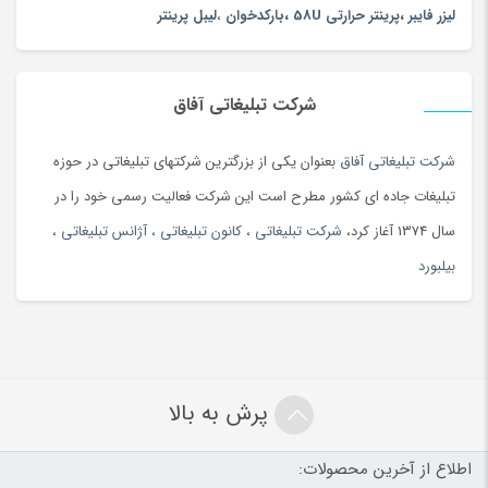
کاربرد آنها:
لیزر فایبر
،
پرینتر حرارتی 58U
،
بارکدخوان
،
لیبل پرینتر
دستگاه لیزر چرم:
برای برش و حکاکی انواع چرم طبیعی و مصنوعی حتی چرم گاوی کاربرد
شرکت تبلیغاتی آفاق
دارد و محصولاتی مانند کیف، کفش، کمربند، دستبند، دورفرمان، روکش
شرکت تبلیغاتی آفاق
بعنوان یکی از بزرگترین شرکتهای تبلیغاتی در حوزه
دنده و… را تولید می کنند.
تبلیغات جاده ای کشور مطرح است این شرکت فعالیت رسمی خود را در
سال 1374 آغاز کرد،
شرکت تبلیغاتی
،
کانون تبلیغاتی
،
آژانس تبلیغاتی
،
بیلبورد
دستگاه لیزر پارچه:
پرش به بالا
برای برش انواع مختلف پارچه از جمله پارچه زبرا، پارچه رومیزی، ترمه و
اطلاع از آخرین محصولات:
محصولاتی از جمله پرده، رومیزی، عروسک، خوشخواب، برش پارچه