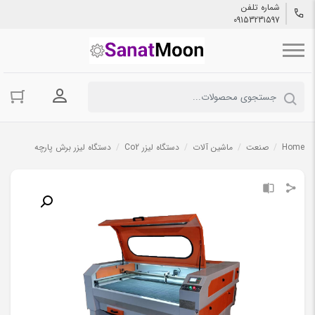
شماره تلفن
09153231597
ورود به حسا
Home
/
صنعت
/
ماشین آلات
/
دستگاه لیزر Co2
/
دستگاه لیزر برش پارچه