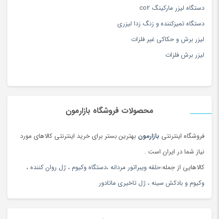
دستگاه لیزر مارکینگ co2
برد و کنترل
RDC6442-6445
دستگاه تمیزکننده و زنگ زدا لیزری
سیستم برق
تک فاز
لیزر برش و حکاکی غیر فلزات
درایور دستگاه
استپرموتور
لیزر برش فلزات
ابعاد میز کاری
160 سانتی متر در 100 سانتی متر
وزن دستگاه
400 کیلوگرم
محصولات فروشگاه بازارمون
ویژگیهای دستگاه نسل جدید لیزر غیرفلزات 100*160:
1-
دارای 2 عدد میز ( میز هانیکامپ، میز شمشیری ) محل قرار دادن میز
فروشگاه اینترنتی
بازارمون
بهترین بستر برای خرید اینترنتی کالاهای مورد
سوم هم وجود دارد برای کار با سنگ.
نیاز شما در ایران است .
2- دارای میز وکیوم ( این ویژگی باعث قرار گرفتن قطعه کار روی میز می
کالاهایی از جمله:
حلقه ویبراتور مردانه
،
دستگاه وکیوم
،
ژل روان کننده
،
شود و در صورت استفاده از ورقه های ام دی اف یا پلکسی یا چرم محکم
وکیوم و بادکش سینه
،
ژل تاخیری ماتادور
این ورقه ها به میزکار می چسبند و نیازی به آهنربا یا قطعات سنگین جهت
نگه داشتن نیست).