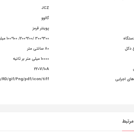
JCZ
گالوو
پوینتر قرمز
دستگاه
300*300 /200*200/ 100*100 میلیمتر
ع دکل
80 سانتی متر
10000 میلی متر بر ثانیه
220
V/10A
های اجرایی
/RD/gif/Png/pdf/icon/tiff
رتبط