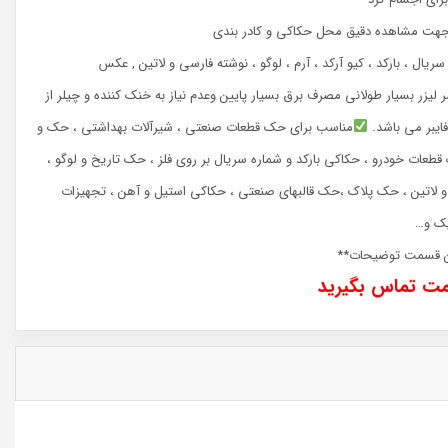
ا جهت مشاهده دقیق محل حکاکی و کادر بندی
ریال ، بارکد ، کیو آرکد ، آرم ، لوگو ، نوشته فارسی و لاتین , عکس
ر لیزر بسیار طولانی مصرف برق بسیار پایین وعدم نیاز به خنک کننده و چیلر از
فایبر می باشد.
مناسب برای حک قطعات صنعتی ، شیرآلات بهداشتی ، حک و
قطعات خودرو ، حکاکی بارکد و شماره سریال بر روی فلز ، حک تاریخ و لوگو ،
 لاتین ، حک پلاک ،حک قالبهای صنعتی ، حکاکی استیل و آهن ، تجهیزات
یک و…
یین قسمت توضیحات**
مت تماس بگیرید