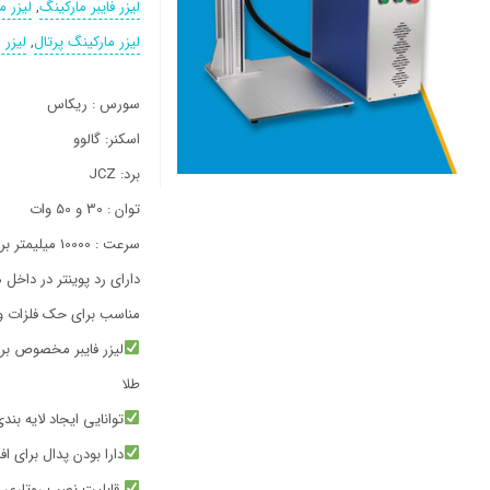
لیزر فایبر مارکینگ
,
لیزر م
لیزر مارکینگ پرتال
,
لیزر 
سورس : ریکاس
اسکنر: گالوو
برد: JCZ
توان : 30 و 50 وات
سرعت : 10000 میلیمتر بر ثانیه
دارای رد پوینتر در داخل
مناسب برای حک فلزات و غیر شفلزا
طلا
توانایی ایجاد لایه بن
دارا بودن پدال برای ا
قابلیت نصب روتاری ب