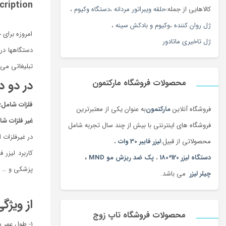
cription
کالاهایی از جمله:
حلقه ویبراتور مردانه
،
دستگاه وکیوم
،
ژل روان کننده
،
وکیوم و بادکش سینه
،
امروزه برای 
ژل تاخیری ماتادور
دستگاهها در
تبلیغاتی می 
در دو د
محصولات فروشگاه مارکتمون
فلزات شامل:
فروشگاه آنلاین
مارکتمون
به عنوان یکی از معتبرترین
غیر فلزات ش
فروشگاه های اینترنتی با بیش از چند سال تجربه شامل
در غیرفلزات 
محصولاتی از قبیل:
لیزر فایبر 30 وات
،
کاربرد لیزر 
دستگاه لیزر 120*180
،
پک ضد ریزش مو MND
،
پزشکی و … کا
چیلر لیزر
می باشد.
از ویژ
محصولات فروشگاه تاپ زوج
1- طول عمر سورس دستگاه 100 هزار ساعت می باشد.