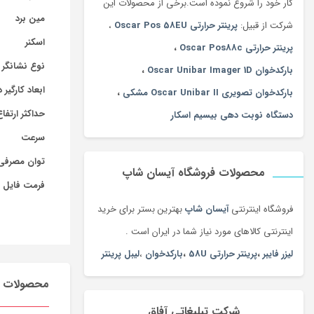
کار خود را شروع نموده است.برخی از محصولات این
مین برد
شرکت از قبیل:
پرینتر حرارتی Oscar Pos 58EU
،
اسکنر
پرینتر حرارتی Oscar Pos88c
،
نوع نشانگر
بارکدخوان Oscar Unibar Imager 1D
،
ابعاد کارگیر 
بارکدخوان تصویری Oscar Unibar II مشکی
،
حداکثر ارتفا
دستگاه نوبت دهی بیسیم اسکار
سرعت
توان مصرفی
محصولات فروشگاه آیسان شاپ
فرمت فایل 
فروشگاه اینترنتی
آیسان شاپ
بهترین بستر برای خرید
اینترنتی کالاهای مورد نیاز شما در ایران است .
لیزر فایبر
،
پرینتر حرارتی 58U
،
بارکدخوان
،
لیبل پرینتر
محصولات م
شرکت تبلیغاتی آفاق