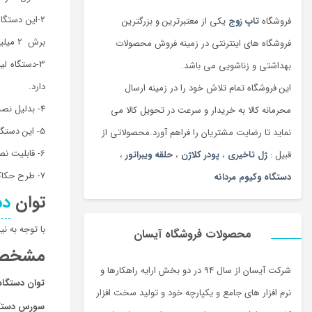
فروشگاه
تاپ زوج
یکی از معتبرترین و بزرگترین
برش 2 میلیمتر و برای نقره 1.5 میلیمتر می باشد.
فروشگاه های اینترنتی در زمینه فروش محصولات
3-دستگاه ل
بهداشتی و زناشویی می باشد.
دارد.
این فروشگاه تمام تلاش خود را در زمینه ارسال
4- بدلیل نصب رد پوینتر در داخل هد شما می توانید قبل از اجرای دستور طرح خود را روی متریال مشخص کنید و ببینید.
محرمانه کالا به خریدار و سرعت در تحویل کالا می
5- این دستگاه قابلیت این را دارد که بدون وقفه و 24 ساعته کار کند.
نماید تا رضایت مشتریان را فراهم آورد.محصولاتی از
6- قابلیت نصب روتاری برای اجسامی که گرد هستند.
قبیل :
ژل تاخیری
،
پودر کلاژن
،
حلقه ویبراتور
،
7- طرح حکاکی شده بر روی متریال هیچگاه پاک نمی شود.
دستگاه وکیوم مردانه
توان
دس
با توجه به نیاز هر شخص در 
محصولات فروشگاه آیسان
مشخصات 
شرکت آیسان از سال 94 در دو بخش ارایه راهکارها و
توان دستگاه
نرم افزار های جامع و یکپارچه خود و تولید سخت افزار
سورس دستگاه