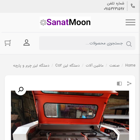
شماره تلفن
09153231597
ورود به حسا
Home
/
صنعت
/
ماشین آلات
/
دستگاه لیزر Co2
/
دستگاه لیزر چرم و پارچه