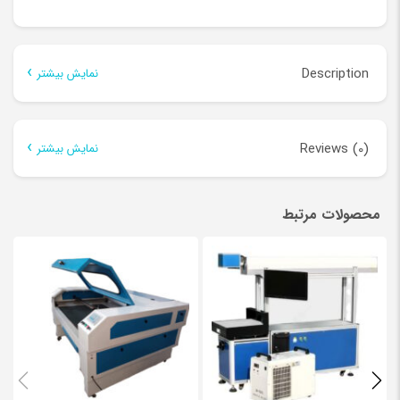
Description
نمایش بیشتر
Description
Reviews (0)
نمایش بیشتر
ویژگیهای منحصر به فرد دستگاهای
لیزر
:
There are no reviews yet.
استفاده از شاسی بسیار قوی در دستگاه با امکان قرار دادن قطعه کار
محصولات مرتبط
Be the first to review “دستگاه لیزر تابلوسازی 120*180”
تا 250 کیلو گرم رو دستگاه و هم چنین ، عدم بر هم خوردن آینه ها و
نشانی ایمیل شما منتشر نخواهد شد.
بخش‌های موردنیاز علامت‌گذاری
ناگونیا شدن میز کار دستگاه به لطف استفاده از شاسی بسیار قوی.در
شده‌اند
*
دستگاه های مشابه ایرانی و چینی از همان ورق کاری دستگاه به عنوان
*
Your rating
شاسی اصلی دستگاه استفاده می شود و ریل ها روی همین شاسی نصب
می شوند.نصب ریل های روی شاسی ضعیف باعث می شود در صورت
جابجایی دستگاه نیاز به تنظیم آینه مجدد باشد.
*
Your review